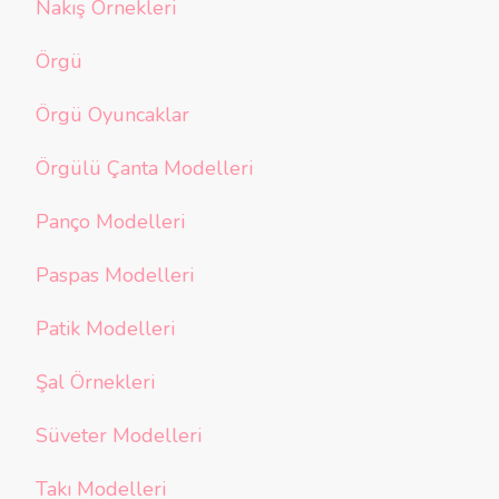
Nakış Örnekleri
Örgü
Örgü Oyuncaklar
Örgülü Çanta Modelleri
Panço Modelleri
Paspas Modelleri
Patik Modelleri
Şal Örnekleri
Süveter Modelleri
Takı Modelleri