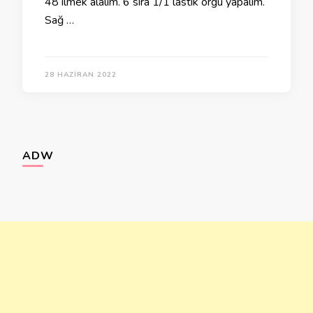
48 ilmek alalım. 6 sıra 1/1 lastik örgü yapalım.
Sağ …
28 HAZIRAN 2022
ADW