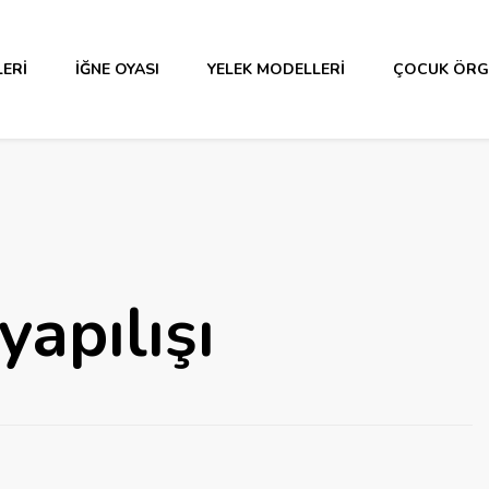
ERI
İĞNE OYASI
YELEK MODELLERI
ÇOCUK ÖRG
apılışı