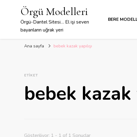
Örgü Modelleri
BERE MODELL
Örgü-Dantel Sitesi… El işi seven
bayanların uğrak yeri
Ana sayfa
bebek kazak yapılışı
ETIKET
bebek kazak y
Gösteriliyor: 1 - 1 of 1 Sonuçlar