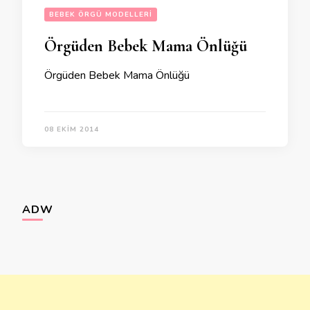
BEBEK ÖRGÜ MODELLERI
Örgüden Bebek Mama Önlüğü
Örgüden Bebek Mama Önlüğü
08 EKIM 2014
ADW