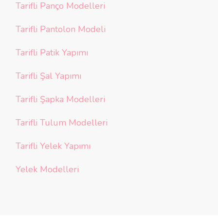
Tarifli Panço Modelleri
Tarifli Pantolon Modeli
Tarifli Patik Yapımı
Tarifli Şal Yapımı
Tarifli Şapka Modelleri
Tarifli Tulum Modelleri
Tarifli Yelek Yapımı
Yelek Modelleri