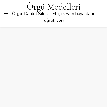
Örgü Modelleri
Örgü-Dantel Sitesi… El işi seven bayanların
uğrak yeri