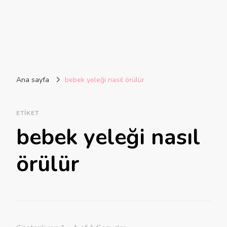
Ana sayfa
bebek yeleği nasıl örülür
ETIKET
bebek yeleği nasıl
örülür