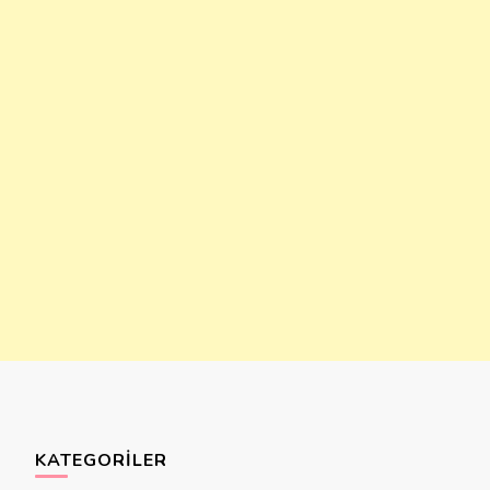
KATEGORILER