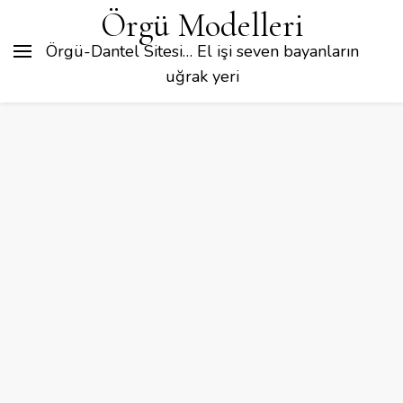
Örgü Modelleri
Örgü-Dantel Sitesi… El işi seven bayanların
uğrak yeri