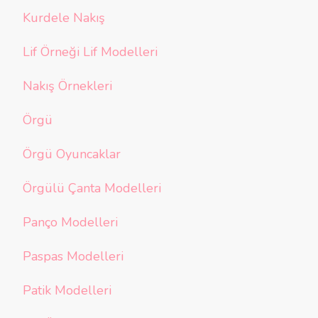
Kurdele Nakış
Lif Örneği Lif Modelleri
Nakış Örnekleri
Örgü
Örgü Oyuncaklar
Örgülü Çanta Modelleri
Panço Modelleri
Paspas Modelleri
Patik Modelleri