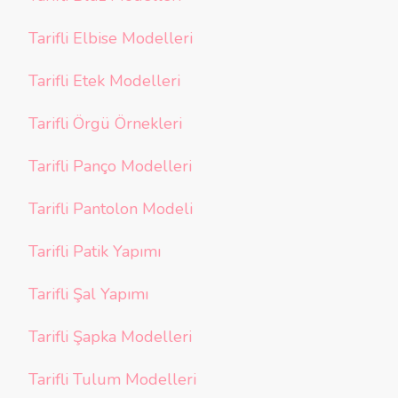
Tarifli Elbise Modelleri
Tarifli Etek Modelleri
Tarifli Örgü Örnekleri
Tarifli Panço Modelleri
Tarifli Pantolon Modeli
Tarifli Patik Yapımı
Tarifli Şal Yapımı
Tarifli Şapka Modelleri
Tarifli Tulum Modelleri