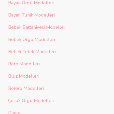
Bayan Örgü Modelleri
Bayan Tunik Modelleri
Bebek Battaniyesi Modelleri
Bebek Örgü Modelleri
Bebek Yelek Modelleri
Bere Modelleri
Bluz Modelleri
Bolero Modelleri
Çocuk Örgü Modelleri
Dantel