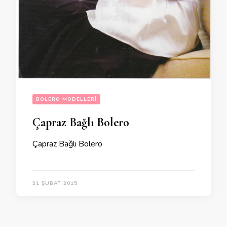
BOLERO MODELLERI
Çapraz Bağlı Bolero
Çapraz Bağlı Bolero
21 ŞUBAT 2015