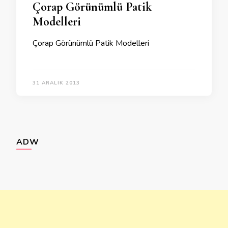
Çorap Görünümlü Patik
Modelleri
Çorap Görünümlü Patik Modelleri
31 ARALIK 2013
ADW