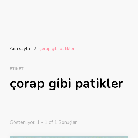
Ana sayfa
çorap gibi patikler
ETIKET
çorap gibi patikler
Gösteriliyor: 1 - 1 of 1 Sonuçlar