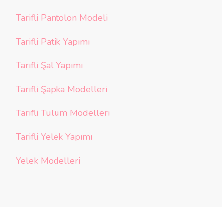
Tarifli Pantolon Modeli
Tarifli Patik Yapımı
Tarifli Şal Yapımı
Tarifli Şapka Modelleri
Tarifli Tulum Modelleri
Tarifli Yelek Yapımı
Yelek Modelleri