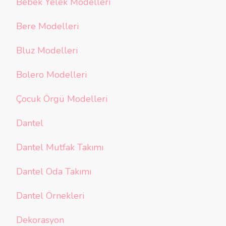
Bebek Yelek Modelleri
Bere Modelleri
Bluz Modelleri
Bolero Modelleri
Çocuk Örgü Modelleri
Dantel
Dantel Mutfak Takımı
Dantel Oda Takımı
Dantel Örnekleri
Dekorasyon