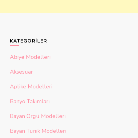
KATEGORILER
Abiye Modelleri
Aksesuar
Aplike Modelleri
Banyo Takımları
Bayan Örgü Modelleri
Bayan Tunik Modelleri