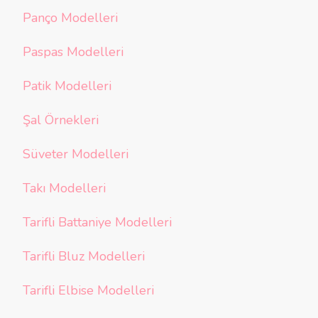
Panço Modelleri
Paspas Modelleri
Patik Modelleri
Şal Örnekleri
Süveter Modelleri
Takı Modelleri
Tarifli Battaniye Modelleri
Tarifli Bluz Modelleri
Tarifli Elbise Modelleri