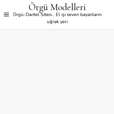
Örgü Modelleri
Örgü-Dantel Sitesi… El işi seven bayanların
uğrak yeri