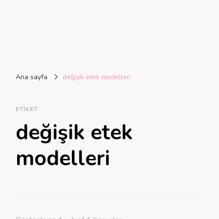
Ana sayfa
değişik etek modelleri
ETIKET
değişik etek
modelleri