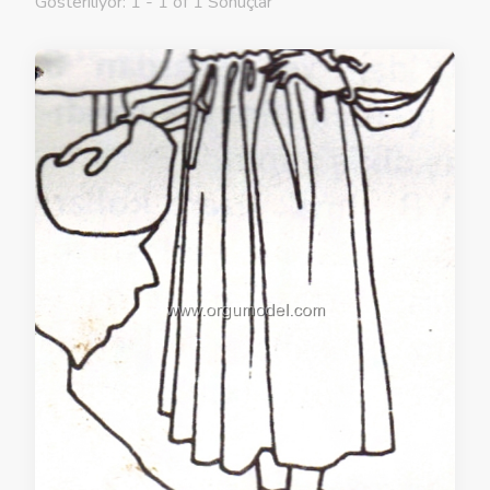
Gösteriliyor: 1 - 1 of 1 Sonuçlar