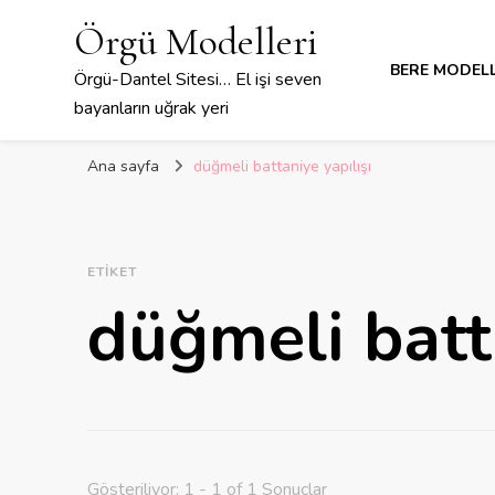
Örgü Modelleri
BERE MODELL
Örgü-Dantel Sitesi… El işi seven
bayanların uğrak yeri
Ana sayfa
düğmeli battaniye yapılışı
ETIKET
düğmeli batta
Gösteriliyor: 1 - 1 of 1 Sonuçlar