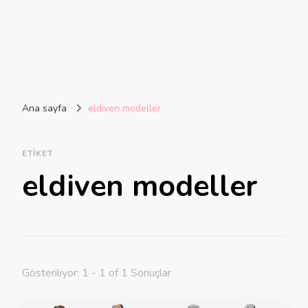
Ana sayfa
eldiven modeller
ETIKET
eldiven modeller
Gösteriliyor: 1 - 1 of 1 Sonuçlar