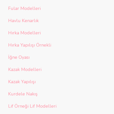
Fular Modelleri
Havlu Kenarlık
Hırka Modelleri
Hırka Yapılışı Örnekli
İğne Oyası
Kazak Modelleri
Kazak Yapılışı
Kurdele Nakış
Lif Örneği Lif Modelleri