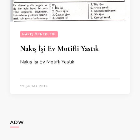
NAKIŞ ÖRNEKLERI
Nakış İşi Ev Motifli Yastık
Nakış İşi Ev Motifli Yastık
19 ŞUBAT 2014
ADW