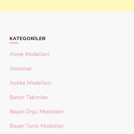
KATEGORILER
Abiye Modelleri
Aksesuar
Aplike Modelleri
Banyo Takımları
Bayan Örgü Modelleri
Bayan Tunik Modelleri