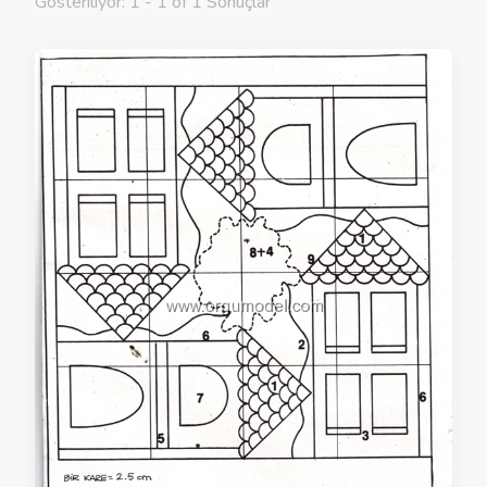
Gösteriliyor: 1 - 1 of 1 Sonuçlar