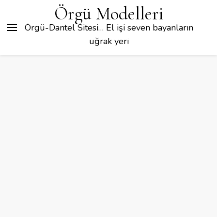
Örgü Modelleri
Örgü-Dantel Sitesi… El işi seven bayanların
uğrak yeri