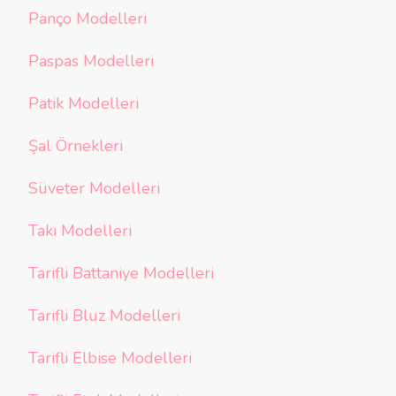
Panço Modelleri
Paspas Modelleri
Patik Modelleri
Şal Örnekleri
Süveter Modelleri
Takı Modelleri
Tarifli Battaniye Modelleri
Tarifli Bluz Modelleri
Tarifli Elbise Modelleri