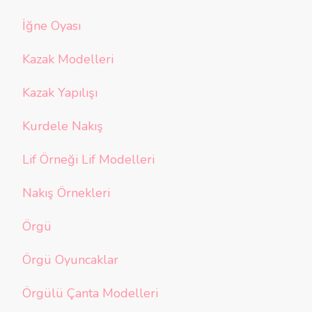
İğne Oyası
Kazak Modelleri
Kazak Yapılışı
Kurdele Nakış
Lif Örneği Lif Modelleri
Nakış Örnekleri
Örgü
Örgü Oyuncaklar
Örgülü Çanta Modelleri