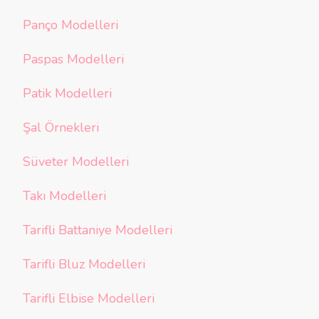
Panço Modelleri
Paspas Modelleri
Patik Modelleri
Şal Örnekleri
Süveter Modelleri
Takı Modelleri
Tarifli Battaniye Modelleri
Tarifli Bluz Modelleri
Tarifli Elbise Modelleri