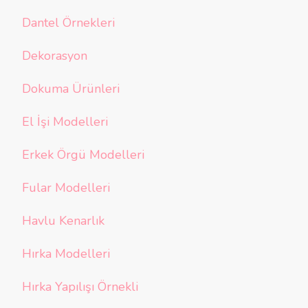
Dantel Örnekleri
Dekorasyon
Dokuma Ürünleri
El İşi Modelleri
Erkek Örgü Modelleri
Fular Modelleri
Havlu Kenarlık
Hırka Modelleri
Hırka Yapılışı Örnekli