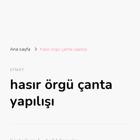
Ana sayfa
hasır örgü çanta yapılışı
ETIKET
hasır örgü çanta
yapılışı