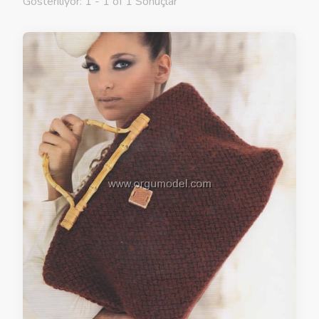
Gösteriliyor: 1 - 1 of 1 Sonuçlar