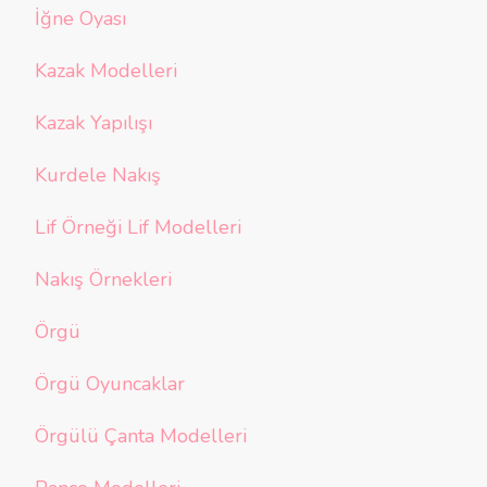
İğne Oyası
Kazak Modelleri
Kazak Yapılışı
Kurdele Nakış
Lif Örneği Lif Modelleri
Nakış Örnekleri
Örgü
Örgü Oyuncaklar
Örgülü Çanta Modelleri