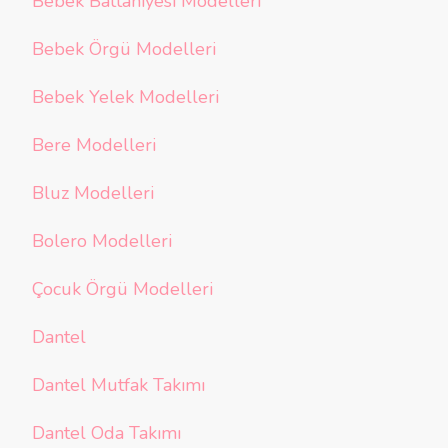
Bebek Battaniyesi Modelleri
Bebek Örgü Modelleri
Bebek Yelek Modelleri
Bere Modelleri
Bluz Modelleri
Bolero Modelleri
Çocuk Örgü Modelleri
Dantel
Dantel Mutfak Takımı
Dantel Oda Takımı