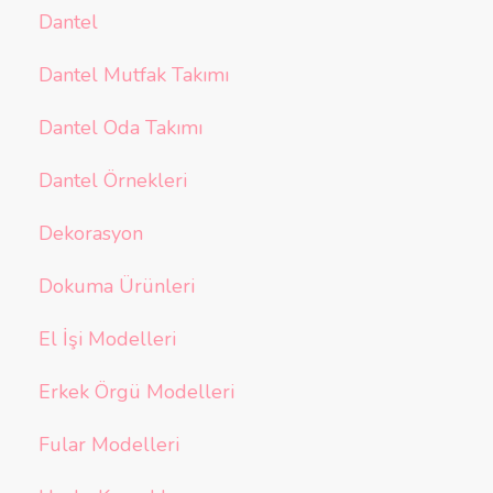
Dantel
Dantel Mutfak Takımı
Dantel Oda Takımı
Dantel Örnekleri
Dekorasyon
Dokuma Ürünleri
El İşi Modelleri
Erkek Örgü Modelleri
Fular Modelleri