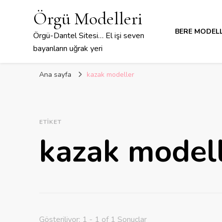
Örgü Modelleri
BERE MODELL
Örgü-Dantel Sitesi… El işi seven
bayanların uğrak yeri
Ana sayfa
kazak modeller
ETIKET
kazak model
Gösteriliyor: 1 - 1 of 1 Sonuçlar