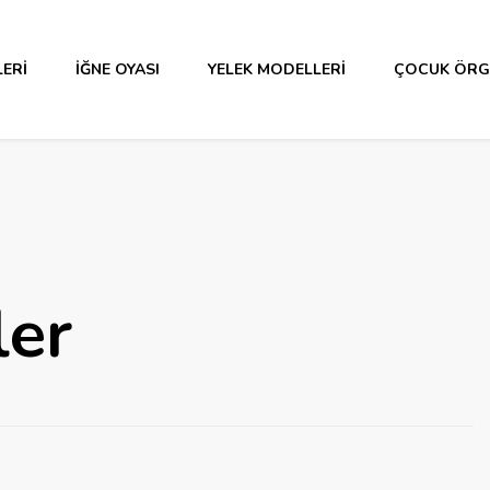
ERI
İĞNE OYASI
YELEK MODELLERI
ÇOCUK ÖRG
ler