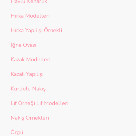
Havlu Kenarlık
Hırka Modelleri
Hırka Yapılışı Örnekli
İğne Oyası
Kazak Modelleri
Kazak Yapılışı
Kurdele Nakış
Lif Örneği Lif Modelleri
Nakış Örnekleri
Örgü