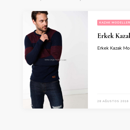
KAZAK MODELLER
Erkek Kaza
Erkek Kazak Mod
28 AĞUSTOS 2016