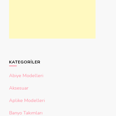
KATEGORILER
Abiye Modelleri
Aksesuar
Aplike Modelleri
Banyo Takımları