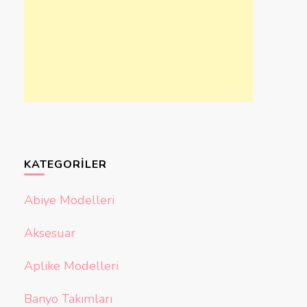
KATEGORILER
Abiye Modelleri
Aksesuar
Aplike Modelleri
Banyo Takımları