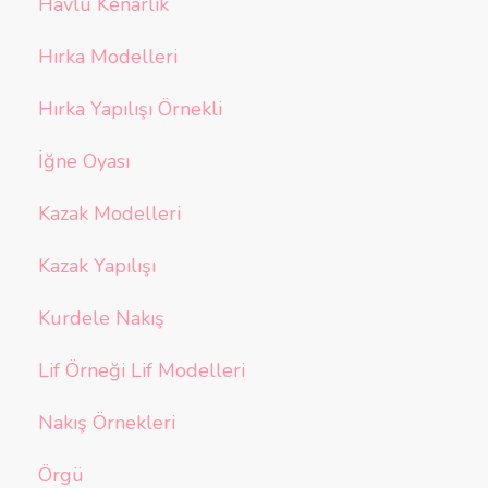
Havlu Kenarlık
Hırka Modelleri
Hırka Yapılışı Örnekli
İğne Oyası
Kazak Modelleri
Kazak Yapılışı
Kurdele Nakış
Lif Örneği Lif Modelleri
Nakış Örnekleri
Örgü