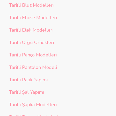
Tarifli Bluz Modelleri
Tarifli Elbise Modelleri
Tarifli Etek Modelleri
Tarifli Örgü Örnekleri
Tarifli Panço Modelleri
Tarifli Pantolon Modeli
Tarifli Patik Yapımı
Tarifli Şal Yapımı
Tarifli Şapka Modelleri