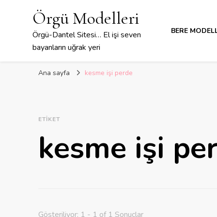
Örgü Modelleri
BERE MODELL
Örgü-Dantel Sitesi… El işi seven
bayanların uğrak yeri
Ana sayfa
kesme işi perde
ETIKET
kesme işi pe
Gösteriliyor: 1 - 1 of 1 Sonuçlar