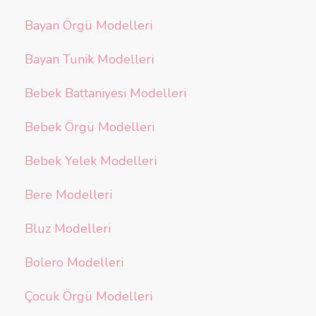
Bayan Örgü Modelleri
Bayan Tunik Modelleri
Bebek Battaniyesi Modelleri
Bebek Örgü Modelleri
Bebek Yelek Modelleri
Bere Modelleri
Bluz Modelleri
Bolero Modelleri
Çocuk Örgü Modelleri