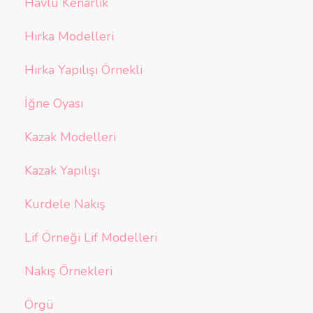
Havlu Kenarlık
Hırka Modelleri
Hırka Yapılışı Örnekli
İğne Oyası
Kazak Modelleri
Kazak Yapılışı
Kurdele Nakış
Lif Örneği Lif Modelleri
Nakış Örnekleri
Örgü