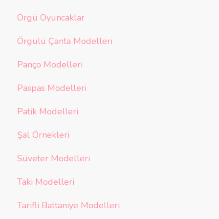
Örgü Oyuncaklar
Örgülü Çanta Modelleri
Panço Modelleri
Paspas Modelleri
Patik Modelleri
Şal Örnekleri
Süveter Modelleri
Takı Modelleri
Tarifli Battaniye Modelleri