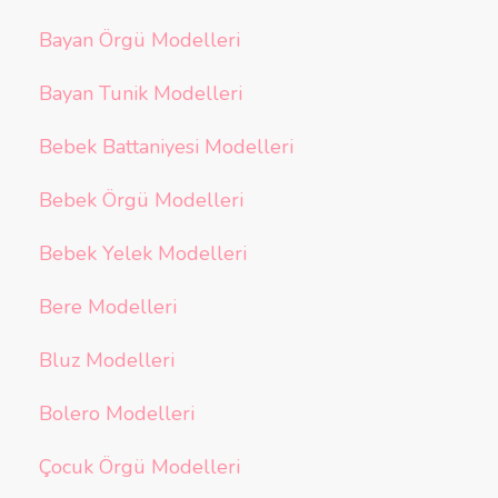
Bayan Örgü Modelleri
Bayan Tunik Modelleri
Bebek Battaniyesi Modelleri
Bebek Örgü Modelleri
Bebek Yelek Modelleri
Bere Modelleri
Bluz Modelleri
Bolero Modelleri
Çocuk Örgü Modelleri