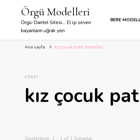
Örgü Modelleri
BERE MODELL
Örgü-Dantel Sitesi… El işi seven
bayanların uğrak yeri
Ana sayfa
kız çocuk patik modelleri
ETIKET
kız çocuk pat
Gösteriliyor: 1 - 1 of 1 Sonuçlar