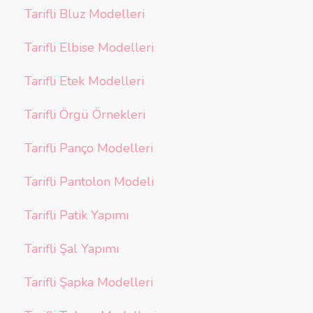
Tarifli Bluz Modelleri
Tarifli Elbise Modelleri
Tarifli Etek Modelleri
Tarifli Örgü Örnekleri
Tarifli Panço Modelleri
Tarifli Pantolon Modeli
Tarifli Patik Yapımı
Tarifli Şal Yapımı
Tarifli Şapka Modelleri