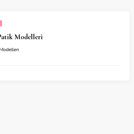
atik Modelleri
Modelleri