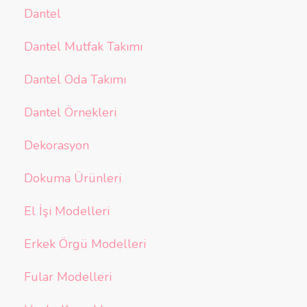
Dantel
Dantel Mutfak Takımı
Dantel Oda Takımı
Dantel Örnekleri
Dekorasyon
Dokuma Ürünleri
El İşi Modelleri
Erkek Örgü Modelleri
Fular Modelleri