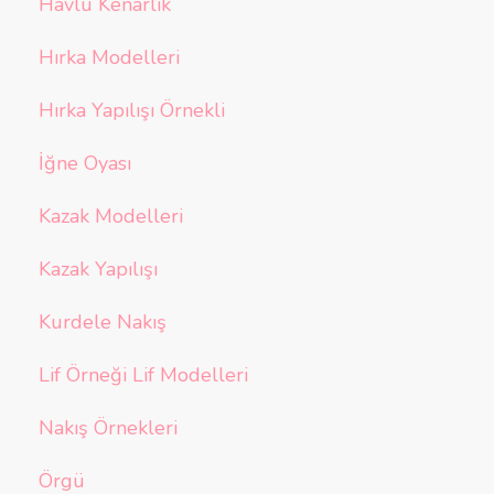
Havlu Kenarlık
Hırka Modelleri
Hırka Yapılışı Örnekli
İğne Oyası
Kazak Modelleri
Kazak Yapılışı
Kurdele Nakış
Lif Örneği Lif Modelleri
Nakış Örnekleri
Örgü