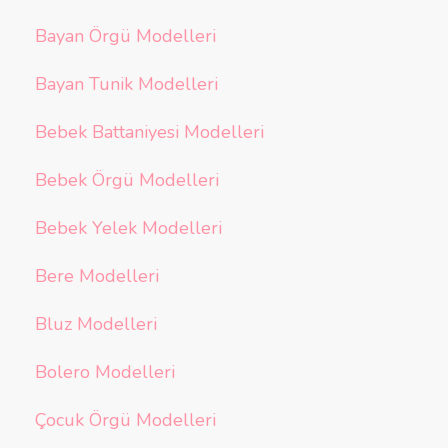
Bayan Örgü Modelleri
Bayan Tunik Modelleri
Bebek Battaniyesi Modelleri
Bebek Örgü Modelleri
Bebek Yelek Modelleri
Bere Modelleri
Bluz Modelleri
Bolero Modelleri
Çocuk Örgü Modelleri