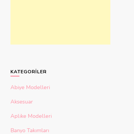
KATEGORILER
Abiye Modelleri
Aksesuar
Aplike Modelleri
Banyo Takımları