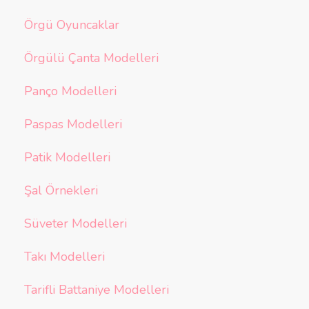
Örgü Oyuncaklar
Örgülü Çanta Modelleri
Panço Modelleri
Paspas Modelleri
Patik Modelleri
Şal Örnekleri
Süveter Modelleri
Takı Modelleri
Tarifli Battaniye Modelleri