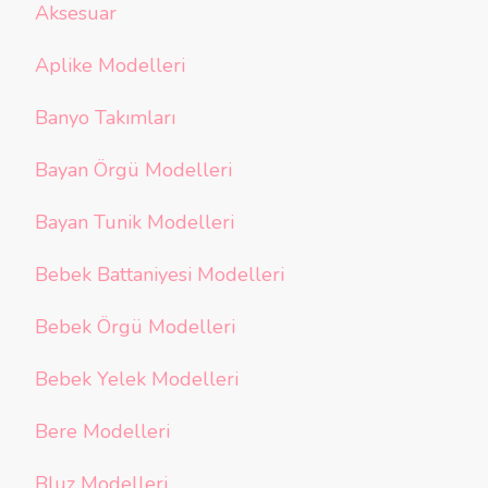
Aksesuar
Aplike Modelleri
Banyo Takımları
Bayan Örgü Modelleri
Bayan Tunik Modelleri
Bebek Battaniyesi Modelleri
Bebek Örgü Modelleri
Bebek Yelek Modelleri
Bere Modelleri
Bluz Modelleri