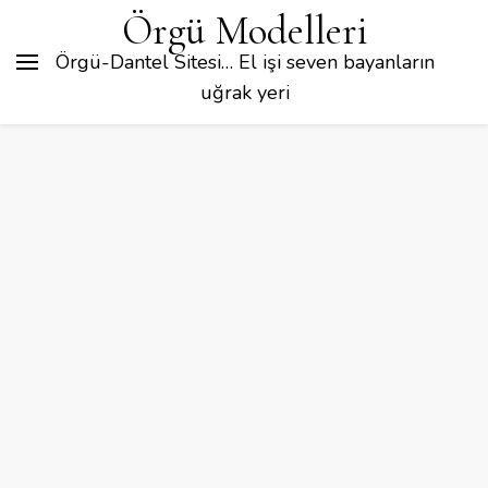
Örgü Modelleri
Örgü-Dantel Sitesi… El işi seven bayanların
uğrak yeri