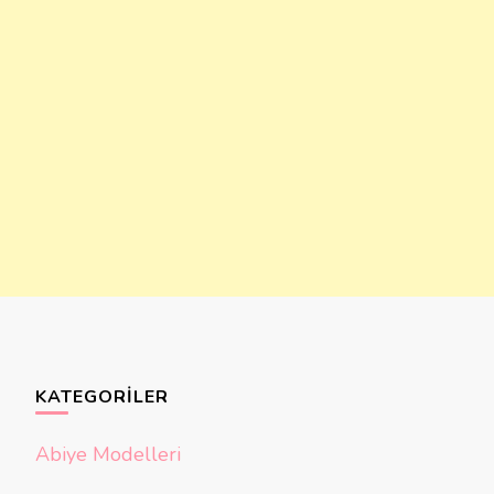
KATEGORILER
Abiye Modelleri