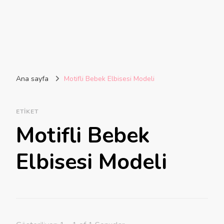
Ana sayfa
Motifli Bebek Elbisesi Modeli
ETIKET
Motifli Bebek
Elbisesi Modeli