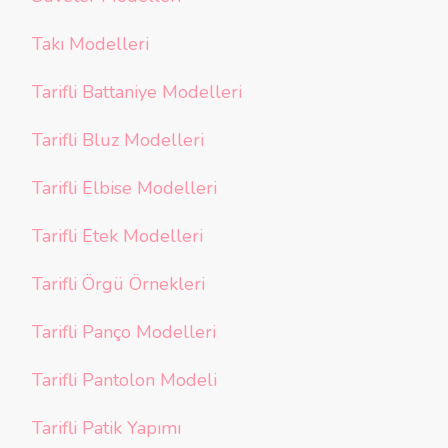
Takı Modelleri
Tarifli Battaniye Modelleri
Tarifli Bluz Modelleri
Tarifli Elbise Modelleri
Tarifli Etek Modelleri
Tarifli Örgü Örnekleri
Tarifli Panço Modelleri
Tarifli Pantolon Modeli
Tarifli Patik Yapımı