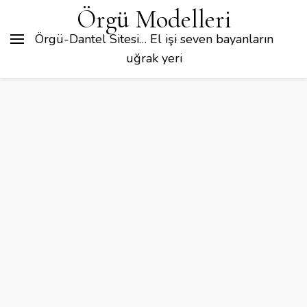
Örgü Modelleri
Örgü-Dantel Sitesi… El işi seven bayanların
uğrak yeri