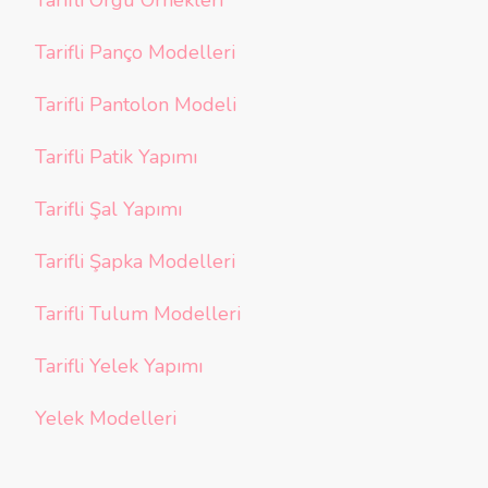
Tarifli Panço Modelleri
Tarifli Pantolon Modeli
Tarifli Patik Yapımı
Tarifli Şal Yapımı
Tarifli Şapka Modelleri
Tarifli Tulum Modelleri
Tarifli Yelek Yapımı
Yelek Modelleri