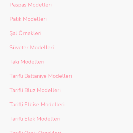
Paspas Modelleri
Patik Modelleri
Şal Örnekleri
Süveter Modelleri
Takı Modelleri
Tarifli Battaniye Modelleri
Tarifli Bluz Modelleri
Tarifli Elbise Modelleri
Tarifli Etek Modelleri
Tarifli Örgü Örnekleri