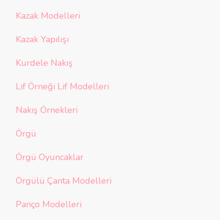
Kazak Modelleri
Kazak Yapılışı
Kurdele Nakış
Lif Örneği Lif Modelleri
Nakış Örnekleri
Örgü
Örgü Oyuncaklar
Örgülü Çanta Modelleri
Panço Modelleri