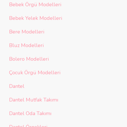
Bebek Örgü Modelleri
Bebek Yelek Modelleri
Bere Modelleri
Bluz Modelleri
Bolero Modelleri
Çocuk Örgü Modelleri
Dantel
Dantel Mutfak Takımı
Dantel Oda Takımı
Dantel Örnekleri