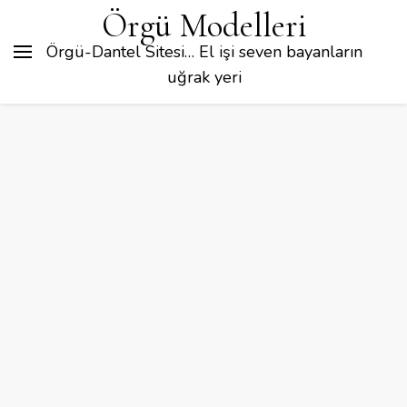
Örgü Modelleri
Örgü-Dantel Sitesi… El işi seven bayanların
uğrak yeri