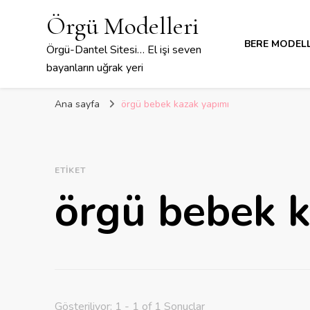
Örgü Modelleri
BERE MODELL
Örgü-Dantel Sitesi… El işi seven
bayanların uğrak yeri
Ana sayfa
örgü bebek kazak yapımı
ETIKET
örgü bebek k
Gösteriliyor: 1 - 1 of 1 Sonuçlar