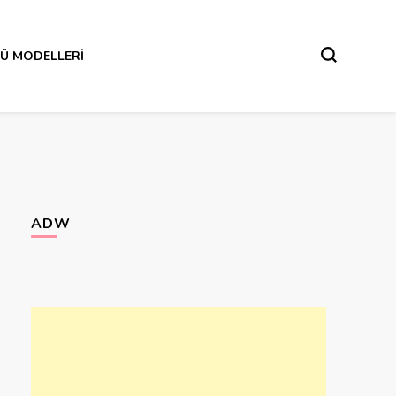
Ü MODELLERI
ADW