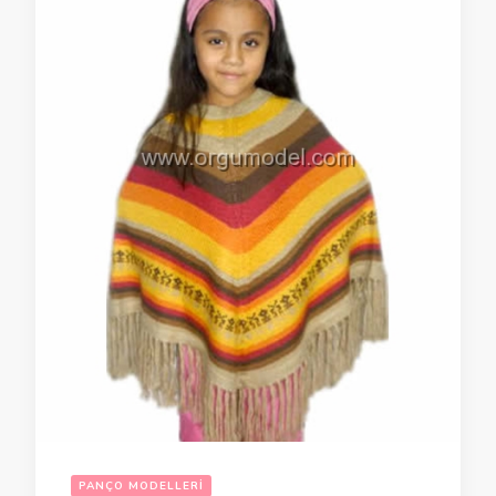
PANÇO MODELLERI