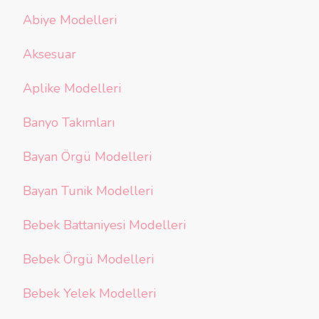
Abiye Modelleri
Aksesuar
Aplike Modelleri
Banyo Takımları
Bayan Örgü Modelleri
Bayan Tunik Modelleri
Bebek Battaniyesi Modelleri
Bebek Örgü Modelleri
Bebek Yelek Modelleri