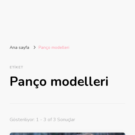
Ana sayfa
Panço modelleri
ETIKET
Panço modelleri
Gösteriliyor: 1 - 3 of 3 Sonuçlar