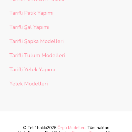
Tarifli Patik Yapımı
Tarifli Şal Yapımı
Tarifli Şapka Modelleri
Tarifli Tulum Modelleri
Tarifli Yelek Yapımı
Yelek Modelleri
© Telif hakkı2026
Örgü Modelleri
. Tüm hakları