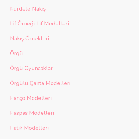
Kurdele Nakış
Lif Örneği Lif Modelleri
Nakış Örnekleri
Örgü
Örgü Oyuncaklar
Örgülü Çanta Modelleri
Panço Modelleri
Paspas Modelleri
Patik Modelleri