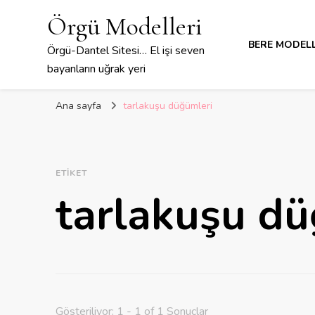
Örgü Modelleri
BERE MODELL
Örgü-Dantel Sitesi… El işi seven
bayanların uğrak yeri
Ana sayfa
tarlakuşu düğümleri
ETIKET
tarlakuşu dü
Gösteriliyor: 1 - 1 of 1 Sonuçlar