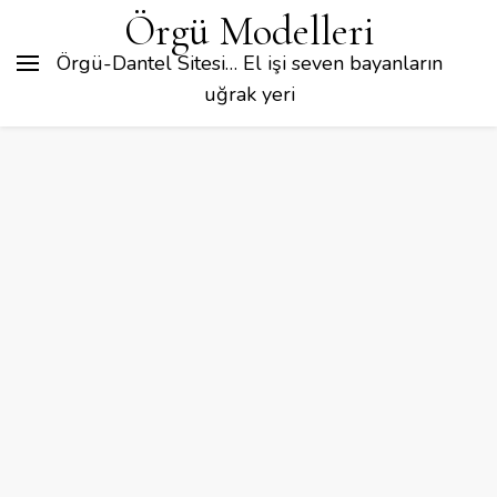
Örgü Modelleri
Örgü-Dantel Sitesi… El işi seven bayanların
uğrak yeri