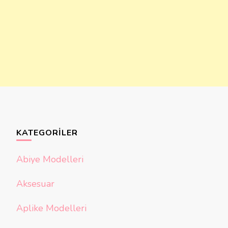
KATEGORILER
Abiye Modelleri
Aksesuar
Aplike Modelleri