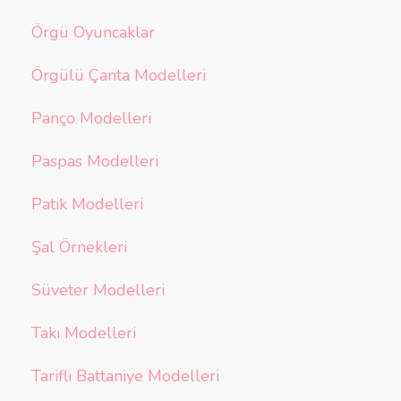
Örgü Oyuncaklar
Örgülü Çanta Modelleri
Panço Modelleri
Paspas Modelleri
Patik Modelleri
Şal Örnekleri
Süveter Modelleri
Takı Modelleri
Tarifli Battaniye Modelleri