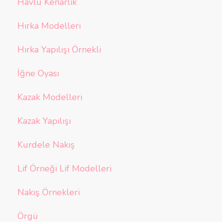
Havlu Kenarlık
Hırka Modelleri
Hırka Yapılışı Örnekli
İğne Oyası
Kazak Modelleri
Kazak Yapılışı
Kurdele Nakış
Lif Örneği Lif Modelleri
Nakış Örnekleri
Örgü