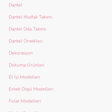
Dantel
Dantel Mutfak Takımı
Dantel Oda Takımı
Dantel Örnekleri
Dekorasyon
Dokuma Ürünleri
El İşi Modelleri
Erkek Örgü Modelleri
Fular Modelleri