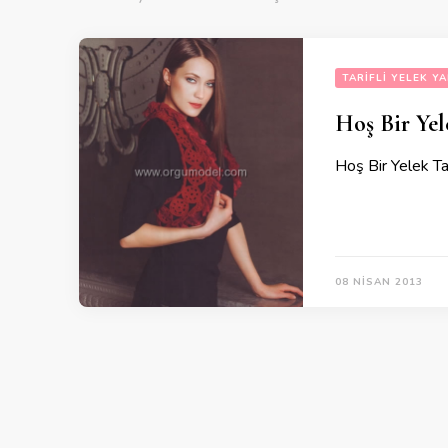
TARIFLI YELEK YA
Hoş Bir Yel
Hoş Bir Yelek Tar
08 NISAN 2013