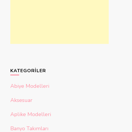
KATEGORILER
Abiye Modelleri
Aksesuar
Aplike Modelleri
Banyo Takımları