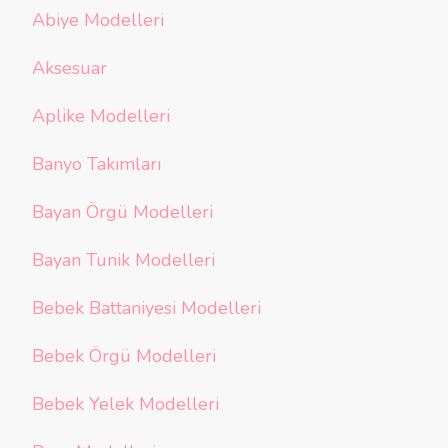
Abiye Modelleri
Aksesuar
Aplike Modelleri
Banyo Takımları
Bayan Örgü Modelleri
Bayan Tunik Modelleri
Bebek Battaniyesi Modelleri
Bebek Örgü Modelleri
Bebek Yelek Modelleri