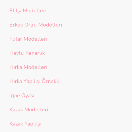
El İşi Modelleri
Erkek Örgü Modelleri
Fular Modelleri
Havlu Kenarlık
Hırka Modelleri
Hırka Yapılışı Örnekli
İğne Oyası
Kazak Modelleri
Kazak Yapılışı