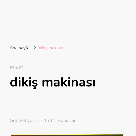
Ana sayfa
dikiş makinası
ETIKET
dikiş makinası
Gösteriliyor: 1 - 1 of 1 Sonuçlar