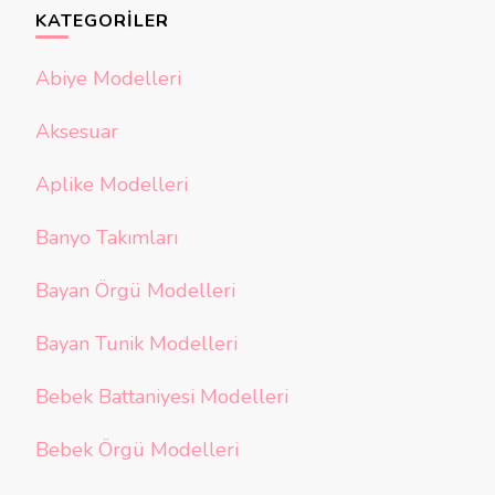
KATEGORILER
Abiye Modelleri
Aksesuar
Aplike Modelleri
Banyo Takımları
Bayan Örgü Modelleri
Bayan Tunik Modelleri
Bebek Battaniyesi Modelleri
Bebek Örgü Modelleri