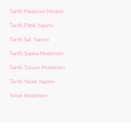
Tarifli Pantolon Modeli
Tarifli Patik Yapımı
Tarifli Şal Yapımı
Tarifli Şapka Modelleri
Tarifli Tulum Modelleri
Tarifli Yelek Yapımı
Yelek Modelleri