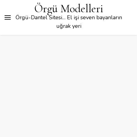
Örgü Modelleri
Örgü-Dantel Sitesi… El işi seven bayanların
uğrak yeri