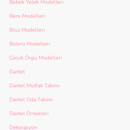
Bebek Yelek Modelleri
Bere Modelleri
Bluz Modelleri
Bolero Modelleri
Çocuk Örgü Modelleri
Dantel
Dantel Mutfak Takımı
Dantel Oda Takımı
Dantel Örnekleri
Dekorasyon