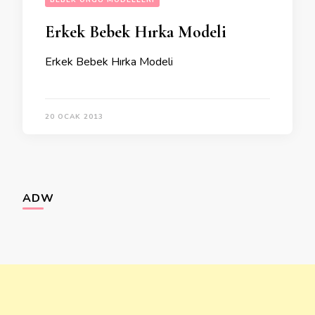
Erkek Bebek Hırka Modeli
Erkek Bebek Hırka Modeli
20 OCAK 2013
ADW