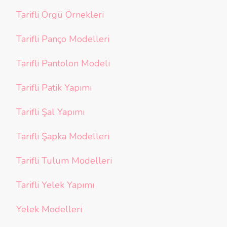
Tarifli Örgü Örnekleri
Tarifli Panço Modelleri
Tarifli Pantolon Modeli
Tarifli Patik Yapımı
Tarifli Şal Yapımı
Tarifli Şapka Modelleri
Tarifli Tulum Modelleri
Tarifli Yelek Yapımı
Yelek Modelleri