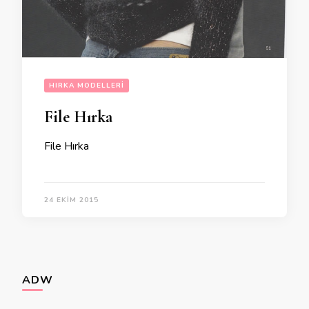
HIRKA MODELLERI
File Hırka
File Hırka
24 EKIM 2015
ADW