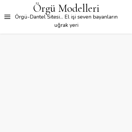
Örgü Modelleri
Örgü-Dantel Sitesi… El işi seven bayanların
uğrak yeri