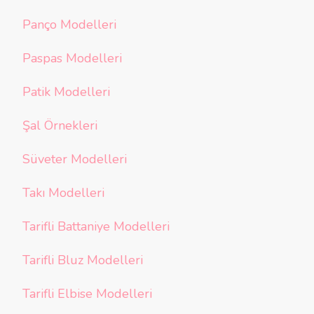
Panço Modelleri
Paspas Modelleri
Patik Modelleri
Şal Örnekleri
Süveter Modelleri
Takı Modelleri
Tarifli Battaniye Modelleri
Tarifli Bluz Modelleri
Tarifli Elbise Modelleri