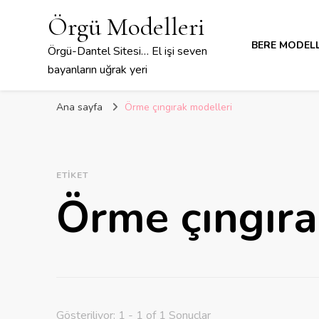
Örgü Modelleri
BERE MODELL
Örgü-Dantel Sitesi… El işi seven
bayanların uğrak yeri
Ana sayfa
Örme çıngırak modelleri
ETIKET
Örme çıngıra
Gösteriliyor: 1 - 1 of 1 Sonuçlar