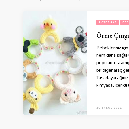
AKSESUAR
BEB
Örme Çıngır
Bebekleriniz için
hem daha sağlıkl
popülaritesi ami
bir diğer araç ge
Tasarlayacağınız 
kimyasal içerikl
20 EYLÜL 2021