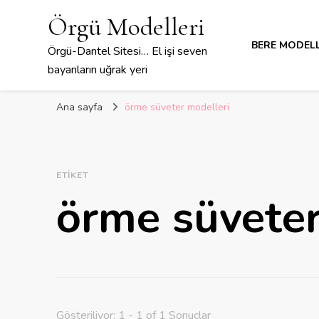
Örgü Modelleri
BERE MODELL
Örgü-Dantel Sitesi… El işi seven
bayanların uğrak yeri
Ana sayfa
örme süveter modelleri
ETIKET
örme süveter
Gösteriliyor: 1 - 1 of 1 Sonuçlar