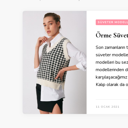
SÜVETER MODELL
Örme Süvet
Son zamanların t
süveter modeller
modelleri bu se
modellerinden di
karşılaşacağımız 
Kalıp olarak da 
11 OCAK 2021