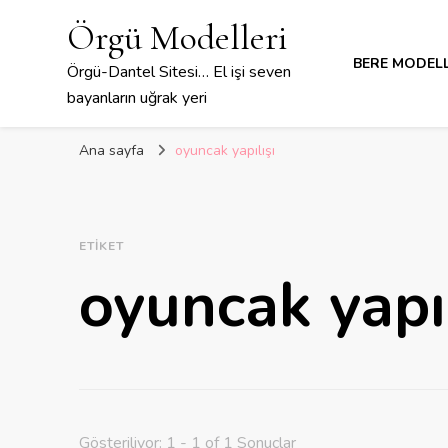
Örgü Modelleri
BERE MODELL
Örgü-Dantel Sitesi… El işi seven
bayanların uğrak yeri
Ana sayfa
oyuncak yapılışı
ETIKET
oyuncak yapıl
Gösteriliyor: 1 - 1 of 1 Sonuçlar