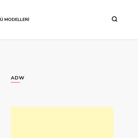
Ü MODELLERI
ADW