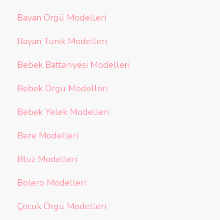
Bayan Örgü Modelleri
Bayan Tunik Modelleri
Bebek Battaniyesi Modelleri
Bebek Örgü Modelleri
Bebek Yelek Modelleri
Bere Modelleri
Bluz Modelleri
Bolero Modelleri
Çocuk Örgü Modelleri