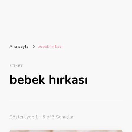
Ana sayfa
bebek hırkası
ETIKET
bebek hırkası
Gösteriliyor: 1 - 3 of 3 Sonuçlar